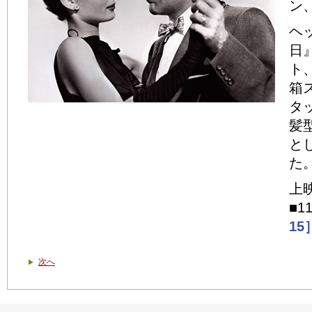
ン
ヘ
日
ト
箱
タ
髪
と
た
上
■1
15
次へ