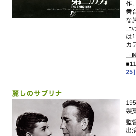
作
舞
な
上
は
カ
上
■1
25
19
製
監
出