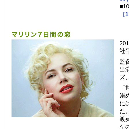
■1
［1
20
社
監
出
ズ
「
崇
に
た
渡
ケ