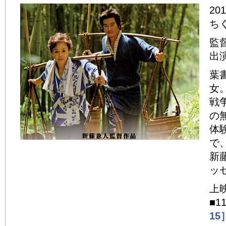
20
ち
監
出
葉
女
戦
の
体
で
新
ッ
上
■1
15