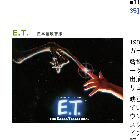
■1
35
19
ガ
監
ー
出
リ
映
て
ウ
ス
イ