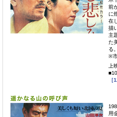
前
に
在
描
主
た
る
※
上
■1
［1
19
用