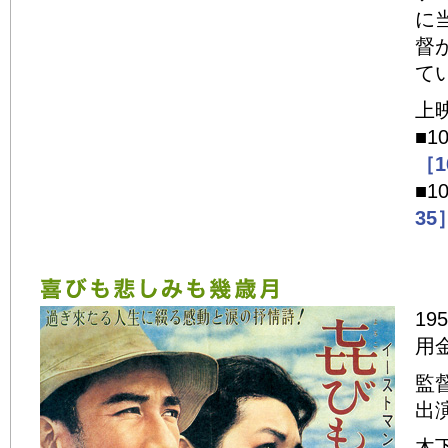
に
督
て
上
■1
［1
■1
35
19
用
監
出
木