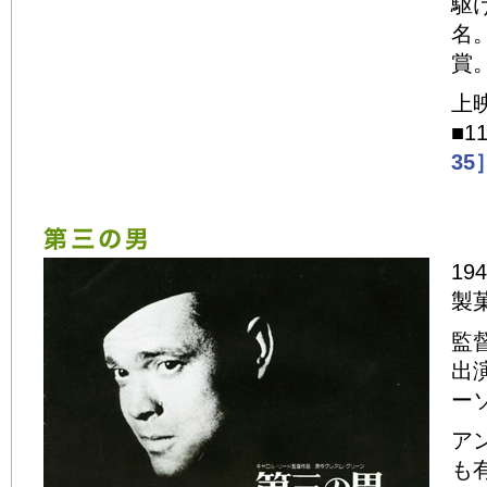
駆
名
賞
上
■1
35
19
製
監
出
ー
ア
も