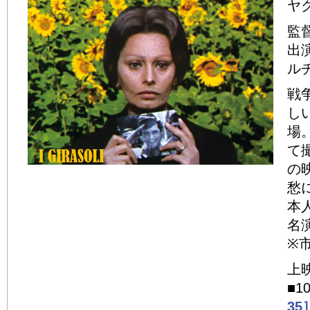
ヤ
監
出
ル
戦
し
場
て
の
愁
本
名
※
上
■1
35