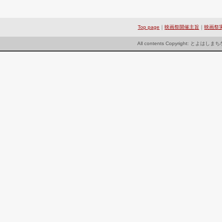
Top page
｜
映画祭開催主旨
｜
映画祭
All contents Copyright: とよは