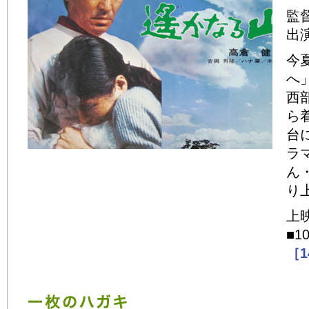
監
出
今
へ
西
ら
台
ラ
ん
り
上
■1
［1