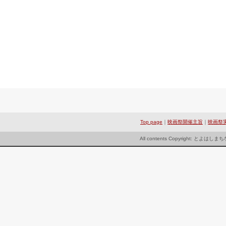
Top page
｜
映画祭開催主旨
｜
映画祭
All contents Copyright: とよは