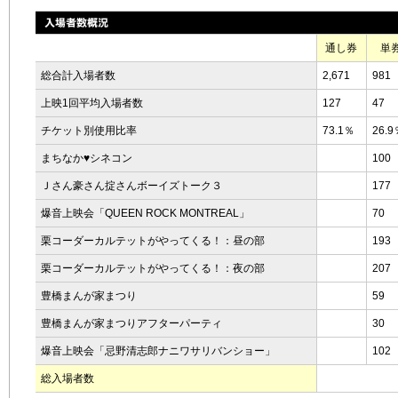
通し券
単
総合計入場者数
2,671
981
上映1回平均入場者数
127
47
チケット別使用比率
73.1％
26.9
まちなか♥シネコン
100
Ｊさん豪さん掟さんボーイズトーク３
177
爆音上映会「QUEEN ROCK MONTREAL」
70
栗コーダーカルテットがやってくる！：昼の部
193
栗コーダーカルテットがやってくる！：夜の部
207
豊橋まんが家まつり
59
豊橋まんが家まつりアフターパーティ
30
爆音上映会「忌野清志郎ナニワサリバンショー」
102
総入場者数