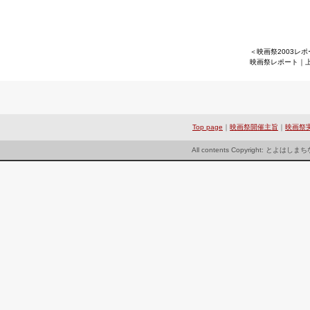
＜映画祭2003レ
映画祭レポート｜
Top page
｜
映画祭開催主旨
｜
映画祭
All contents Copyright: とよは