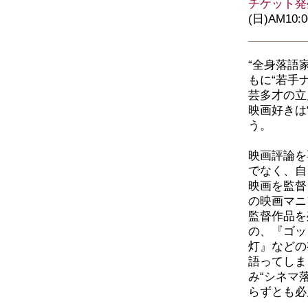
チケット発
(日)AM10:
“全身落語
もに“若手
芸多才の立
映画好きは
う。
映画評論を
でなく、自
映画を監督
の映画マニ
監督作品を
の、『ゴッ
灯』などの
語ってしま
み“シネマ
らずとも必