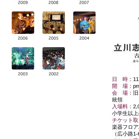
日 時：
1
開 場：
p
会 場：
旧
統領
入場料：
2
小学生以上
チケット取
楽器フロア2
（広小路1-