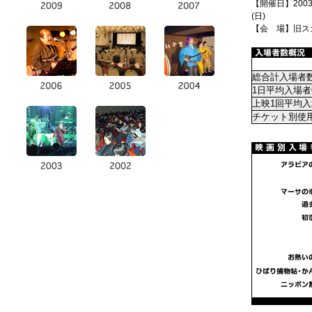
【開催日】2003年
(日)
【会 場】旧ス
総合計入場者
1日平均入場者
上映1回平均
チケット別使