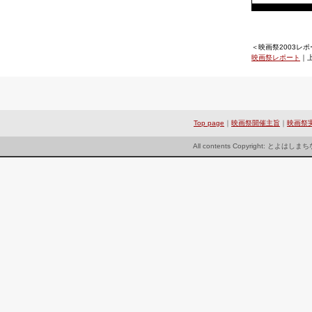
＜映画祭2003レ
映画祭レポート
｜
Top page
｜
映画祭開催主旨
｜
映画祭
All contents Copyright: とよは