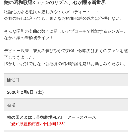
艶の昭和歌謡×ラテンのリズム、心が躍る新世界
物語性のある歌詞や親しみやすいメロディー・・・
令和の時代に入っても、まだなお昭和歌謡の魅力は色褪せない。
そんな昭和の名曲の数々に新しいアプローチで挑戦するシンガー、
なかの綾の豊橋初ライブ！
デビュー以来、彼女の伸びやかで力強い歌唱力は多くのファンを魅
了してきました。
懐かしいだけではない新感覚の昭和歌謡を是非お楽しみください。
開催日
2020年2月8日（土）
会場
穂の国とよはし芸術劇場PLAT アートスペース
（
愛知県豊橋市西小田原町123
）