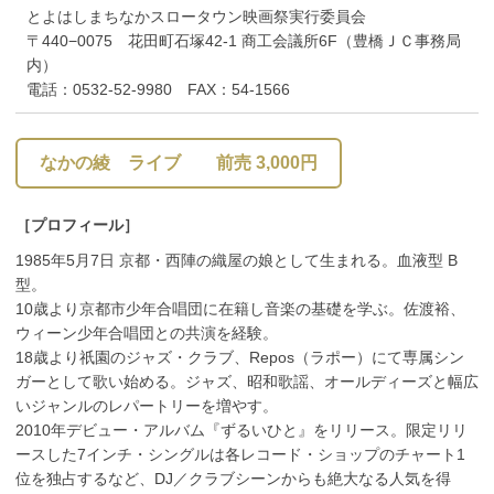
とよはしまちなかスロータウン映画祭実行委員会
〒440−0075 花田町石塚42-1 商工会議所6F（豊橋ＪＣ事務局
内）
電話：0532-52-9980 FAX：54-1566
なかの綾 ライブ 前売 3,000円
［プロフィール］
1985年5月7日 京都・西陣の織屋の娘として生まれる。血液型 B
型。
10歳より京都市少年合唱団に在籍し音楽の基礎を学ぶ。佐渡裕、
ウィーン少年合唱団との共演を経験。
18歳より祇園のジャズ・クラブ、Repos（ラポー）にて専属シン
ガーとして歌い始める。ジャズ、昭和歌謡、オールディーズと幅広
いジャンルのレパートリーを増やす。
2010年デビュー・アルバム『ずるいひと』をリリース。限定リリ
ースした7インチ・シングルは各レコード・ショップのチャート1
位を独占するなど、DJ／クラブシーンからも絶大なる人気を得