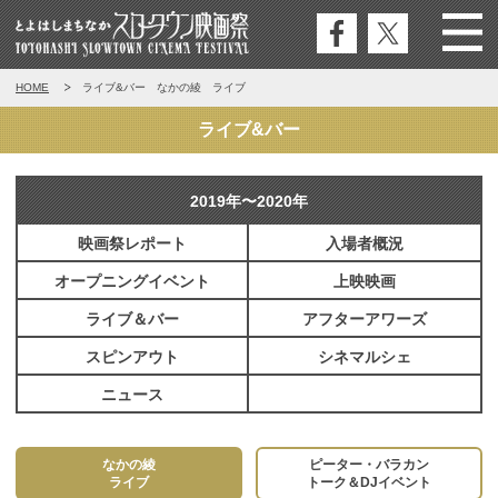
公式
公式
Menu
とよはしまちなかスロータウン映
HOME
ライブ&バー なかの綾 ライブ
フェ
エッ
画祭
イス
クス
ライブ&バー
ブッ
ク
2019年〜2020年
映画祭レポート
入場者概況
オープニングイベント
上映映画
ライブ＆バー
アフターアワーズ
スピンアウト
シネマルシェ
ニュース
なかの綾
ピーター・バラカン
ライブ
トーク＆DJイベント