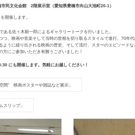
0 豊橋市民文化会館 2階展示室（愛知県豊橋市向山大池町20-1）
」を開催します。
問である佐々木順一郎によるギャラリートークを行いました。
つつ、映画や音楽そして当時の世相を切り取るスタイルで進行。70年
るように繰り出される映画の歴史、そして流行、スターのエピソードな
の方にご参加いただき有難うございました！
14:30 にも開催します。気軽にお越しください！
代空間” 映画ポスターや雑誌など展示」
イムスリップ」