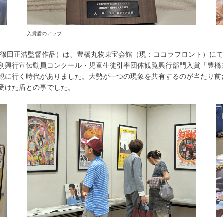
入賞盾のアップ
画（篠田正浩監督作品）は、豊橋丸物東宝会館（現：ココラフロント）に
別興行宣伝動員コンクール・児童生徒引率団体観覧興行部門入賞「豊橋
観に行く時代がありました。大勢が一つの現象を共有するのが当たり前
受けた盾との事でした。