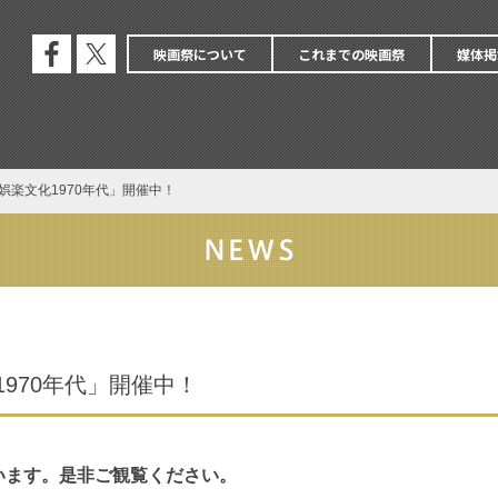
映画祭について
これまでの映画祭
媒体掲
公式
公式
フェ
エッ
イス
クス
ブッ
ク
娯楽文化1970年代」開催中！
970年代」開催中！
います。是非ご観覧ください。