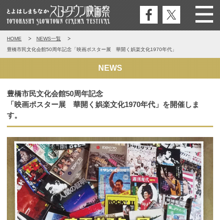
公式
公式
Menu
とよはしまちなかスロータウン映
HOME
NEWS一覧
フェ
エッ
画祭
豊橋市民文化会館50周年記念「映画ポスター展 華開く娯楽文化1970年代」
イス
クス
ブッ
NEWS
ク
豊橋市民文化会館50周年記念
「映画ポスター展 華開く娯楽文化1970年代」を開催しま
す。