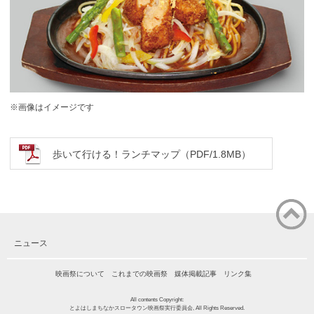
※画像はイメージです
歩いて行ける！ランチマップ（PDF/1.8MB）
ページ
ニュース
の先頭
に戻る
映画祭について
これまでの映画祭
媒体掲載記事
リンク集
All contents Copyright:
とよはしまちなかスロータウン映画祭実行委員会, All Rights Reserved.