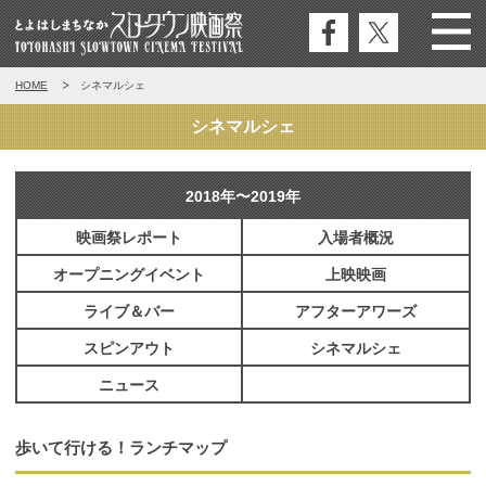
公式
公式
Menu
とよはしまちなかスロータウン映
HOME
シネマルシェ
フェ
エッ
画祭
イス
クス
シネマルシェ
ブッ
ク
2018年〜2019年
映画祭レポート
入場者概況
オープニングイベント
上映映画
ライブ＆バー
アフターアワーズ
スピンアウト
シネマルシェ
ニュース
歩いて行ける！ランチマップ