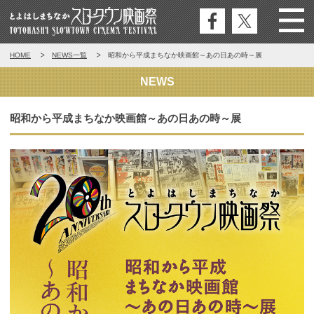
公式
公式
Menu
とよはしまちなかスロータウン映
HOME
NEWS一覧
昭和から平成まちなか映画館～あの日あの時～展
フェ
エッ
画祭
イス
クス
NEWS
ブッ
ク
昭和から平成まちなか映画館～あの日あの時～展