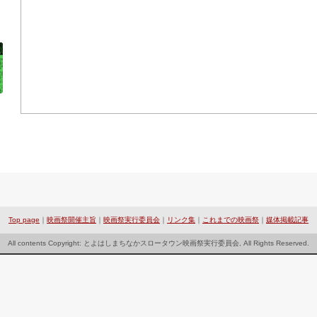
Top page
｜
映画祭開催主旨
｜
映画祭実行委員会
｜
リンク集
｜
これまでの映画祭
｜
媒体掲載記事
All contents Copyright: とよはしまちなかスロータウン映画祭実行委員会, All Rights Reserved.