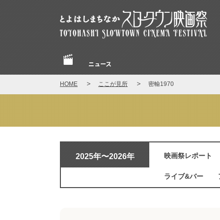
とよはしまちなかスロータウン映画祭
ニュース
Home
HOME
ここが見所
密輸1970
ここが見所
2025年〜2026年
映画祭レポート
ライブ&バー