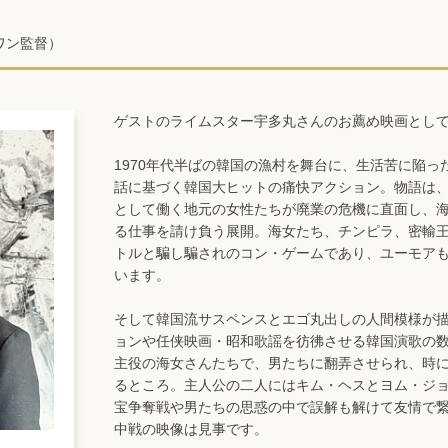
ワン監督）
ゲストのライムスター宇多丸さんのお薦め映画として
1970年代半ばの韓国の漁村を舞台に、生活苦に陥
話に基づく韓国大ヒットの痛快アクション。物語は
として働く地元の女性たちが廃業の危機に直面し、
る仕事を請け負う展開。海女たち、チンピラ、密輸
トルと騙し騙されのコン・ゲームであり、ユーモア
います。
そして韓国流サスペンスとエゴ丸出しの人間模様が
ョンや任侠映画・昭和歌謡を彷彿させる韓国演歌の
主役の海女さんたちで、男たちに翻弄させられ、時
るところ。主人公の二人にはキム・ヘスとヨム・ジョ
宝争奪戦や男たちの思惑の中で誤解も解けて友情で繋
中戦の映像は見事です。