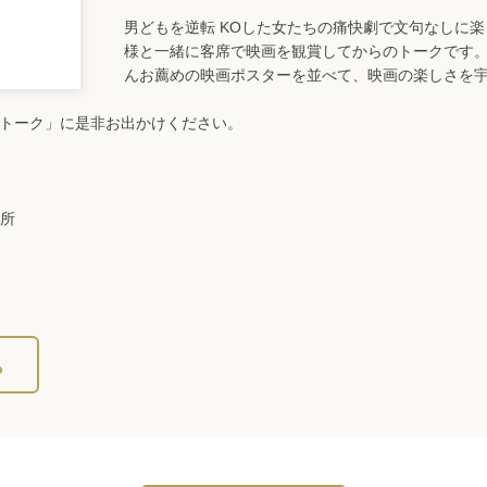
男どもを逆転 KOした女たちの痛快劇で文句なしに
様と一緒に客席で映画を観賞してからのトークです
んお薦めの映画ポスターを並べて、映画の楽しさを
マトーク」に是非お出かけください。
所
ら