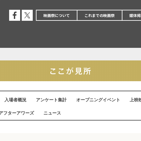
映画祭について
これまでの映画祭
媒体掲
公式
公式
フェ
エッ
イス
クス
ブッ
ク
入場者概況
アンケート集計
オープニングイベント
上映
アフターアワーズ
ニュース