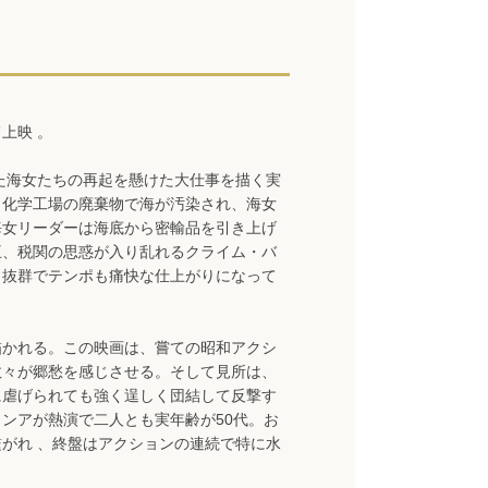
上映 。
った海女たちの再起を懸けた大仕事を描く実
、化学工場の廃棄物で海が汚染され、海女
海女リーダーは海底から密輸品を引き上げ
王、税関の思惑が入り乱れるクライム・バ
も抜群でテンポも痛快な仕上がりになって
描かれる。この映画は、嘗ての昭和アクシ
数々が郷愁を感じさせる。そして見所は、
に虐げられても強く逞しく団結して反撃す
ンアが熱演で二人とも実年齢が50代。お
がれ 、終盤はアクションの連続で特に水