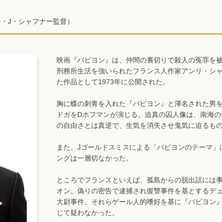
ン・J・シャフナー監督）
映画『パピヨン』は、仲間の裏切りで殺人の冤罪を被
刑務所生活を強いられたフランス人作家アンリ・シ
た作品として1973年に公開された。
胸に蝶の刺青を入れた『パピヨン』と渾名された男を
ドガをDホフマンが演じる。迫真の囚人像は、南海の
の自由さとは真逆で、生気を消失させ鬼気に迫るも
また、Jゴールドスミスによる「パピヨンのテーマ」
ングは一層切なかった。
ところでフランスといえば、孤島からの脱出話には
オン。偽りの密告で逮捕され復讐事件を基とするデ
大尉事件。それらゲール人的嗜好を基に『パピヨン
じて疑わなかった。