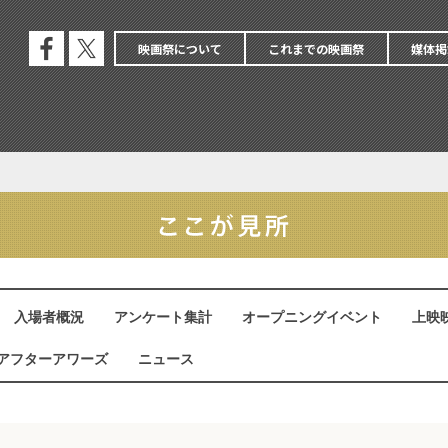
映画祭について
これまでの映画祭
媒体掲
公式
公式
フェ
エッ
イス
クス
ブッ
ク
入場者概況
アンケート集計
オープニングイベント
上映
アフターアワーズ
ニュース