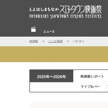
とよはしまちなかスロータウン映画祭
ニュース
Home
HOME
ここが見所
パピヨン
ここが見所
2025年〜2026年
映画祭レポート
ライブ&バー