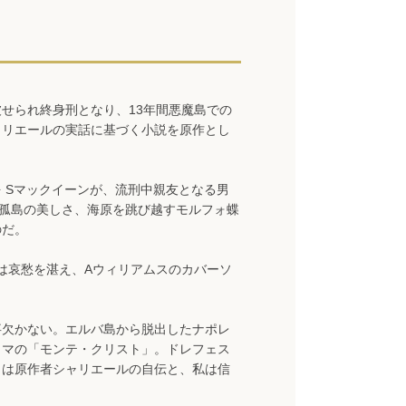
せられ終身刑となり、13年間悪魔島での
ャリエールの実話に基づく小説を原作とし
 Sマックイーンが、流刑中親友となる男
孤島の美しさ、海原を跳び越すモルフォ蝶
のだ。
は哀愁を湛え、Aウィリアムスのカバーソ
事欠かない。エルバ島から脱出したナポレ
ュマの「モンテ・クリスト」。ドレフェス
』は原作者シャリエールの自伝と、私は信