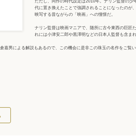
ただし、同作の時代設定は2010年。ナリン監督の少
代に置き換えたことで強調されることになったのが
映写する昔ながらの「映画」への憧憬だ。
ナリン監督は映画マニアで、随所に古今東西の巨匠
れには小津安二郎や黒澤明などの日本人監督も含ま
倉嘉男による解説もあるので、この機会に是非この珠玉の名作をご覧い
ら