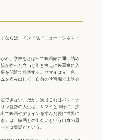
表すならば、インド版『ニュー・シネマ・
憑かれ、学校をさぼって映画館に通い詰め
母親が作った弁当と引き換えに映写室に入
仕事を間近で観察する。サマイは光、色、
ルムを盗み出して、自前の映写機で上映会
否定できない。だが、実はこれはパン・ナ
ナリン監督の人生は、サマイと同様に、少
へ出て映画やデザインを学んだ後に世界に
づき』は、映画との出会いという自身の原
ソードは実話だという。