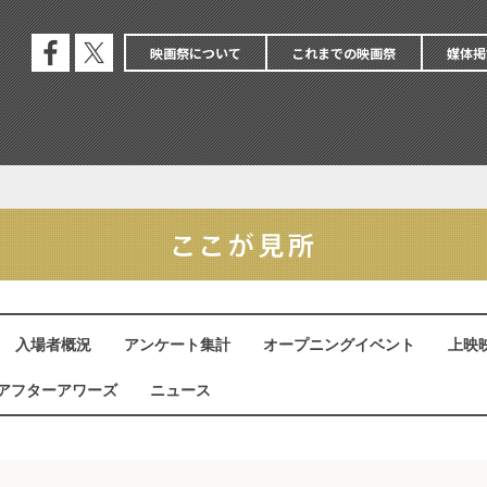
映画祭について
これまでの映画祭
媒体掲
公式
公式
フェ
エッ
イス
クス
ブッ
ク
入場者概況
アンケート集計
オープニングイベント
上映
アフターアワーズ
ニュース