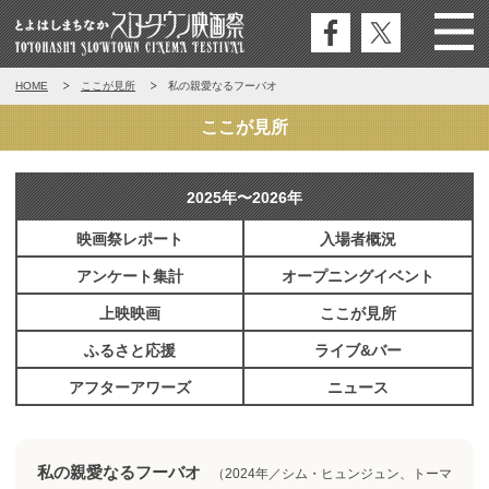
公式
公式
Menu
とよはしまちなかスロータウン映
HOME
ここが見所
私の親愛なるフーバオ
フェ
エッ
画祭
イス
クス
ここが見所
ブッ
ク
2025年〜2026年
映画祭レポート
入場者概況
アンケート集計
オープニングイベント
上映映画
ここが見所
ふるさと応援
ライブ&バー
アフターアワーズ
ニュース
私の親愛なるフーバオ
（2024年／シム・ヒュンジュン、トーマ