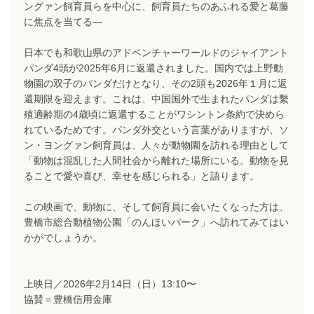
ングァン飼育員らを中心に、飼育員たちのあふれる愛と葛藤
に焦点を当てる―
日本でも和歌山県のアドベンチャーワールドのジャイアント
パンダ4頭が2025年6月に返還されました。国内では上野動
物園の双子のパンダだけとなり、その2頭も2026年１月に返
還期限を迎えます。これは、中国国外で生まれたパンダは繫
殖適齢期の4歳頃に返還することがワシントン条約で決めら
れているためです。パンダ外交という言葉がありますが、ソ
ン・ヨングァン飼育員は、人々が動物園を訪れる理由として
「動物は混乱した人間社会から離れた場所にいる。動物を見
ることで愛や喜び、幸せを感じられる」と語ります。
この映画で、動物に、そして飼育員に会いたくなった方は、
豊橋市総合動植物公園「のんほいパーク」へ訪れてみてはい
かがでしょうか。
上映日／2026年2月14日（日）13:10〜
協賛＝豊橋信用金庫