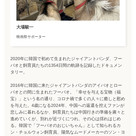
大場駿一
映画祭サポーター
2020年に韓国で初めて生まれたジャイアントパンダ、フー
バオと飼育員たちの1354日間の軌跡を記録したドキュメン
タリー。
2016年に韓国に来たジャイアントパンダのアイバオとロー
バオとの間に生まれたフーバオ。「幸せを与える宝物（福
宝）」という名の通り、コロナ禍で多くの人々に癒しと慰め
を与えた。4歳になる2024年、中国への返還を控えファンが
悲しみに暮れるなか、飼育員たちは中国行きの準備を粛々と
進めていくが、別れが近づくにつれ、その心は揺れはじめ
る。韓国で「フーバオのおじいちゃん」として知られるカ
ン・チョルウォン飼育員、陽気なムードメーカーのソン・ヨ