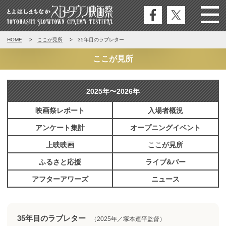
公式
公式
Menu
とよはしまちなかスロータウン映
HOME
ここが見所
35年目のラブレター
フェ
エッ
画祭
イス
クス
ここが見所
ブッ
ク
2025年〜2026年
映画祭レポート
入場者概況
アンケート集計
オープニングイベント
上映映画
ここが見所
ふるさと応援
ライブ&バー
アフターアワーズ
ニュース
35年目のラブレター
（2025年／塚本連平監督）