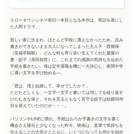
スロータウンシネマ初日一本目となる本作は、実話を基にし
た人間ドラマ。
貧しい家に生まれ、ほとんど学校に通えなかったため、読み
書きができないまま大人になってしまった主人子・西畑保
（笑福亭鶴瓶）。どんな時も寄り添い支えてくれた最愛の
妻・皎子（原田知世）に、これまでの感謝の気持ちを込めた
手紙を書きたい。保は定年退職を機に一大決心し、夜間中学
に通い文字を学び始める―。
「君は、僕と結婚して、幸せでしたか？」
たどたどしくも、一文字一文字と書いては消してを繰り返す
ひたむきな保と、それを見るともなく見守る皎子は結婚35年
目を迎えていたのだが・・・。
パソコンやLINEに慣れ、手紙はおろか手書きの文字を書く
機会さえ随分と少なくなった昨今。映画は、直筆で気持ちを
伝えることの大切さとともに、いくつになっても何かを始め