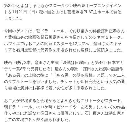
第22回とよはしまちなかスロータウン映画祭オープニングイベン
トを1月21日（日）穂の国とよはし芸術劇場PLAT主ホールで開催
しました。
今回のゲストは、朝ドラ「エール」でお馴染みの俳優窪田正孝さん
と豊橋出身の映画監督石川慶さんをお招きしてのシネマ＆トーク。
ホワイエではお二人の関連ポスターを12点展示、窪田さんのキャ
リアと石川慶監督の代表作を来場されたお客様にご覧頂きました。
映画上映は2本。窪田さん主演「決戦は日曜日」と第46回日本アカ
デミー賞8部門受賞した石川慶さんの演出・窪田さん出演の話題作
「ある男」の上映の後に『「ある男」の話IN豊橋』と題してお二人
のダブルトークを行いました。チケットが即日完売という人気の通
り会場は満員のお客様で若い女性が多く来場されました。
お二人が登場すると会場からどよめきが起こりトークがスタート。
朝ドラ「エール」のロケ時エピソードや「ある男」についての作品
作りやこぼれ話など窪田さんは俳優として、石川慶さんは演出家と
しての立場で各々熱く語られました。