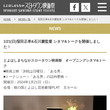
公式
公式
Menu
とよはしまちなかスロータウン映
HOME
NEWS一覧
窪田正孝&石川慶監督 シネマ&トークを開催しました！
フェ
エッ
画祭
イス
クス
NEWS
ブッ
ク
1/21(日)窪田正孝&石川慶監督 シネマ&トークを開催しまし
た！
とよはしまちなかスロータウン映画祭 オープニングシネマ&トー
ク
■映画上映「決戦は日曜日」「ある男」
■トークショー～「ある男」の話IN豊橋 ～
開催日：2024年1月21日（日）
会場：穂の国とよはし芸術劇場PLAT 主ホール