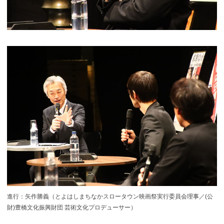
進行：矢作勝義（とよはしまちなかスロータウン映画祭実行委員会理事／(公
財)豊橋文化振興財団 芸術文化プロデューサー）