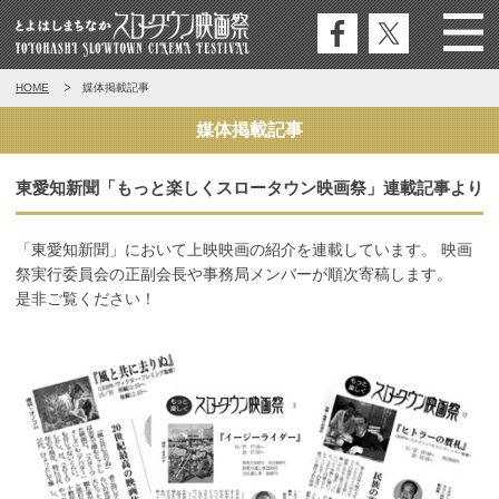
公式
公式
Menu
とよはしまちなかスロータウン映
HOME
媒体掲載記事
フェ
エッ
画祭
イス
クス
媒体掲載記事
ブッ
ク
東愛知新聞「もっと楽しくスロータウン映画祭」連載記事より
「東愛知新聞」において上映映画の紹介を連載しています。
映画
祭実行委員会の正副会長や事務局メンバーが順次寄稿します。
是非ご覧ください！