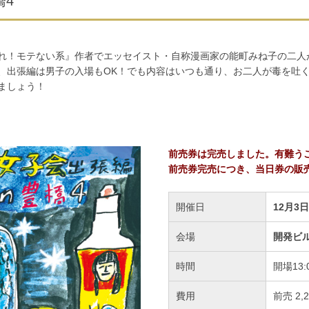
橋4
れ！モテない系』作者でエッセイスト・自称漫画家の能町みね子の二人
、出張編は男子の入場もOK！でも内容はいつも通り、お二人が毒を吐
ましょう！
前売券は完売しました。有難う
前売券完売につき、当日券の販
開催日
12月3
会場
開発ビル
時間
開場13:
費用
前売 2,