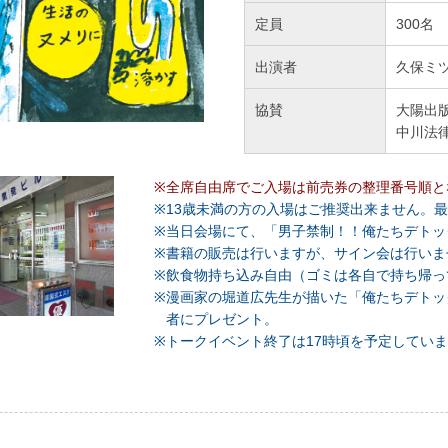
定員
300名
出演者
久保ミ
協賛
大陽出
中川法
※
全席自由席でご入場は前売券の整理番号順と
※
13歳未満の方の入場はご推奨出来ません。
※
当日会場にて、「男子禁制！！俺たちデトッ
※
書籍の販売は行いますが、サイン会は行いま
※
飲食物持ち込み自由（ゴミは各自で持ち帰っ
※
漫画家の堀道広先生が描いた「俺たちデトッ
者にプレゼント。
※
トークイベント終了は17時頃を予定してい