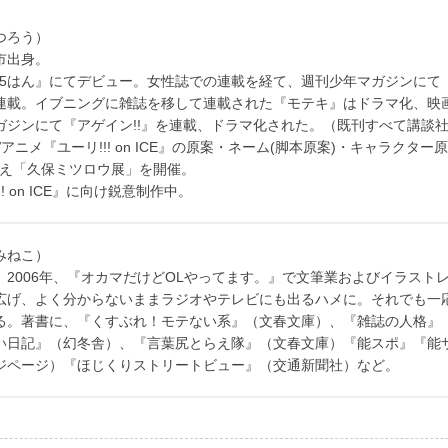
つろう）
市出身。
あわせ5はん』にてデビュー。女性誌での連載を経て、週刊少年マガジンにて『
連載。イブニングに雑誌を移して連載された『モテキ』はドラマ化、映
ガジンにて『アゲイン!!』を連載、ドラマ化された。（既刊すべて講談
Vアニメ『ユーリ!!! on ICE』の原案・ネーム(脚本原案)・キャラクター
を迎え「久保ミツロウ展」を開催。
 on ICE』に向け鋭意制作中。
みねこ）
。2006年、『オカマだけどOLやってます。』で文筆業およびイラスト
広げ、よく分からないままラジオやテレビにも出るハメに。それでも一
る。著書に、『くすぶれ！モテない系』（文春文庫）、『雑誌の人格』
い日記』（幻冬舎）、『言葉尻とらえ隊』（文春文庫）『能スポ』『能
ジページ）『ほじくりストリートビュー』（交通新聞社）など。