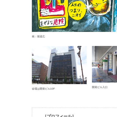
画：堀道広
開発ビル入口
会場は開発ビル10F
［プロフィール］