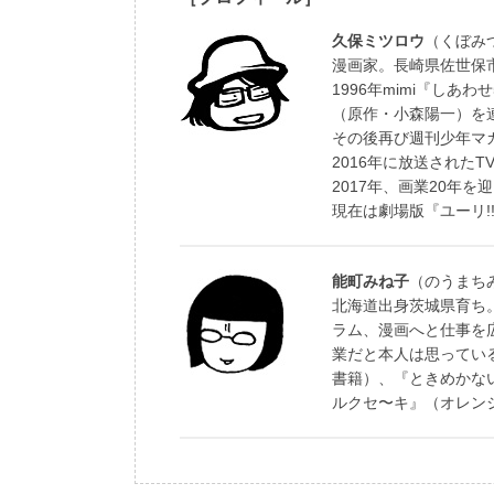
久保ミツロウ
（くぼみ
漫画家。長崎県佐世保
1996年mimi『し
（原作・小森陽一）を
その後再び週刊少年マ
2016年に放送されたT
2017年、画業20年
現在は劇場版『ユーリ!!!
能町みね子
（のうまち
北海道出身茨城県育ち
ラム、漫画へと仕事を
業だと本人は思ってい
書籍）、『ときめかな
ルクセ〜キ』（オレン