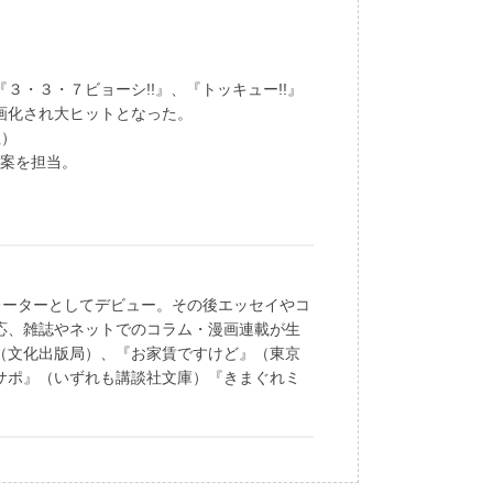
３・３・７ビョーシ!!』、『トッキュー!!』
画化され大ヒットとなった。
社）
原案を担当。
レーターとしてデビュー。その後エッセイやコ
応、雑誌やネットでのコラム・漫画連載が生
（文化出版局）、『お家賃ですけど』（東京
サポ』（いずれも講談社文庫）『きまぐれミ