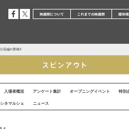
映画祭について
これまでの映画祭
媒体掲
公式
公式
フェ
エッ
イス
クス
ブッ
ク
張編in豊橋4
入場者概況
アンケート集計
オープニングイベント
特別
シネマルシェ
ニュース