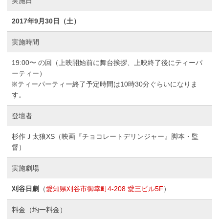
実施日
2017年9月30日（土）
実施時間
19:00〜 の回（上映開始前に舞台挨拶、上映終了後にティーパ
ーティー）
※ティーパーティー終了予定時間は10時30分ぐらいになりま
す。
登壇者
杉作Ｊ太狼XS（映画『チョコレートデリンジャー』脚本・監
督）
実施劇場
刈谷日劇
（
愛知県刈谷市御幸町4-208 愛三ビル5F
）
料金（均一料金）