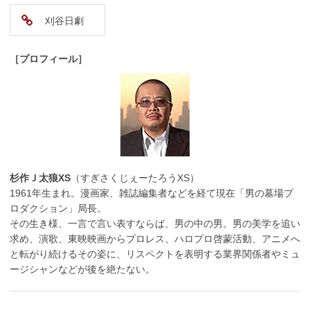
刈谷日劇
［プロフィール］
杉作Ｊ太狼XS
（すぎさくじぇーたろうXS）
1961年生まれ。漫画家、雑誌編集者などを経て現在「男の墓場プ
ロダクション」局長。
その生き様、一言で言い表すならば、男の中の男。男の美学を追い
求め、演歌、東映映画からプロレス、ハロプロ啓蒙活動、アニメへ
と転がり続けるその姿に、リスペクトを表明する業界関係者やミュ
ージシャンなどが後を絶たない。