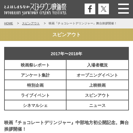
公式
公式
Menu
とよはしまちなかスロータウン映
HOME
スピンアウト
映画『チョコレートデリンジャー』舞台挨拶開催！
フェ
エッ
画祭
イス
クス
スピンアウト
ブッ
ク
2017年〜2018年
映画祭レポート
入場者概況
アンケート集計
オープニングイベント
特別企画
上映映画
ライブイベント
スピンアウト
シネマルシェ
ニュース
映画『チョコレートデリンジャー』中部地方初公開記念。舞台
挨拶開催！