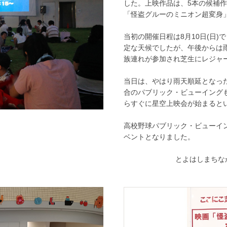
した。上映作品は、5本の候補
「怪盗グルーのミニオン超変身
当初の開催日程は8月10日(日
定な天候でしたが、午後からは雨
族連れが参加され芝生にレジャ
当日は、やはり雨天順延となっ
合のパブリック・ビューイング
らすぐに星空上映会が始まると
高校野球パブリック・ビューイ
ベントとなりました。
とよはしまちな