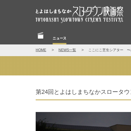
とよはしまちなかスロータウン映画祭
ニュース
Home
HOME
NEWS一覧
ここにこ芝生シアター 〜
NEWS
第24回とよはしまちなかスロータ