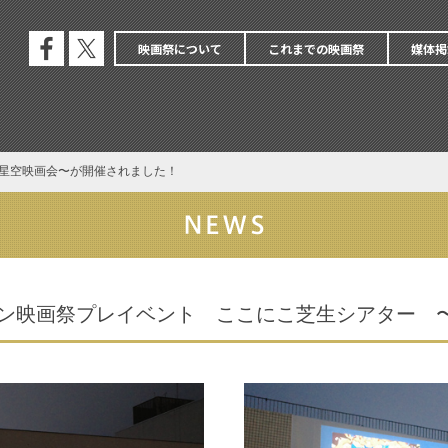
映画祭について
これまでの映画祭
媒体掲
公式
公式
フェ
エッ
イス
クス
ブッ
ク
星空映画会〜が開催されました！
ウン映画祭プレイベント ここにこ芝生シアター 