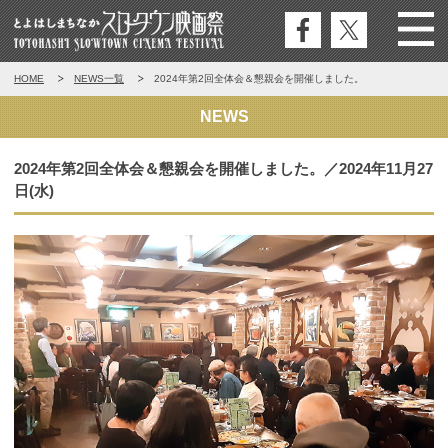
公式
公式
Menu
とよはしまちなかスロータウン映
HOME
NEWS一覧
2024年第2回全体会＆懇親会を開催しました。
フェ
エッ
画祭
イス
クス
NEWS
ブッ
ク
2024年第2回全体会＆懇親会を開催しました。／2024年11月27
日(水)