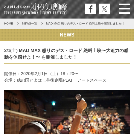
公式
公式
Menu
とよはしまちなかスロータウン映
HOME
NEWS一覧
MAD MAX 怒りのデス・ロード 絶叫上映を開催しました！
フェ
エッ
画祭
イス
クス
NEWS
ブッ
ク
2/1(土) MAD MAX 怒りのデス・ロード 絶叫上映〜大迫力の感
動を体感せよ！〜 を開催しました！
開催日：2020年2月1日（土）18：20〜
会場：穂の国とよはし芸術劇場PLAT アートスペース