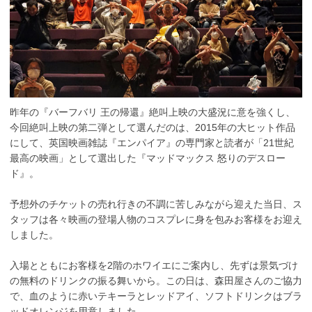
昨年の『バーフバリ 王の帰還』絶叫上映の大盛況に意を強くし、
今回絶叫上映の第二弾として選んだのは、2015年の大ヒット作品
にして、英国映画雑誌『エンパイア』の専門家と読者が「21世紀
最高の映画」として選出した『マッドマックス 怒りのデスロー
ド』。
予想外のチケットの売れ行きの不調に苦しみながら迎えた当日、ス
タッフは各々映画の登場人物のコスプレに身を包みお客様をお迎え
しました。
入場とともにお客様を2階のホワイエにご案内し、先ずは景気づけ
の無料のドリンクの振る舞いから。この日は、森田屋さんのご協力
で、血のように赤いテキーラとレッドアイ、ソフトドリンクはブラ
ッドオレンジを用意しました。