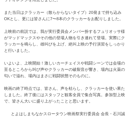
また当日はクラッカー（散らからないタイプ）20発まで持ち込み
OKとし、更には皆さんに7〜8本のクラッカーをお配りしました。
上映前の前説では、我が実行委員会メンバー扮するフュリオッサ様
がマッドマックスやその他の登場人物を引き連れて登場。実際にク
ラッカーを鳴らし、雄叫びを上げ、絶叫上映の予行演習をしっかり
と行いました。
いよいよ、上映開始！激しいカーチェイスや戦闘シーンでは会場の
至るところから叫び声やクラッカーの破裂音が響き、場内は火薬の
匂いで溢れ、場内はまさに戦闘状態そのものに。
映画の終了時点では、皆さん、声を枯らし、クラッカーを使い果た
しました。終了後にはスタッフと観客全員で集合写真。参加型上映
で、皆さん大いに盛り上がったことと思います。
とよはしまちなかスロータウン映画祭実行委員会 会長・石川誠