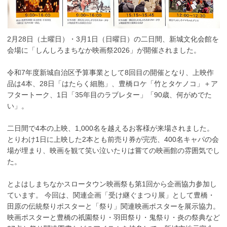
2月28日（土曜日）・3月1日（日曜日）の二日間、新城文化会館を
会場に「しんしろまちなか映画祭2026」が開催されました。
令和7年度新城自治区予算事業として8回目の開催となり、上映作
品は4本、28日「はたらく細胞」、豊橋ロケ「竹とタケノコ」＋ア
フタートーク、1日「35年目のラブレター」「90歳、何がめでた
い」。
二日間で4本の上映、1,000名を越えるお客様が来場されました。
とりわけ1日に上映した2本とも前売り券が完売、400名キャパの会
場が埋まり、映画を観て笑い泣いたりは嘗ての映画館の雰囲気でし
た。
とよはしまちなかスロータウン映画祭も第1回から企画協力参加し
ています。 今回は、関連企画「受け継ぐまつり展」として豊橋・
田原の伝統祭りポスターと「祭り」関連映画ポスターを展示協力。
映画ポスターと豊橋の祇園祭り・羽田祭り・鬼祭り・炎の祭典など