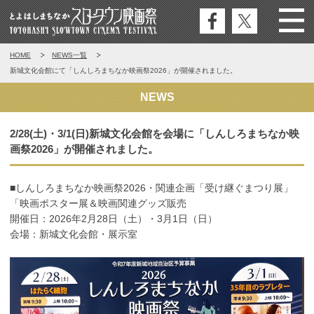
公式
公式
Menu
とよはしまちなかスロータウン映
HOME
NEWS一覧
フェ
エッ
画祭
新城文化会館にて「しんしろまちなか映画祭2026」が開催されました。
イス
クス
ブッ
NEWS
ク
2/28(土)・3/1(日)新城文化会館を会場に「しんしろまちなか映
画祭2026」が開催されました。
■しんしろまちなか映画祭2026・関連企画「受け継ぐまつり展」
「映画ポスター展＆映画関連グッズ販売
開催日：2026年2月28日（土）・3月1日（日）
会場：新城文化会館・展示室