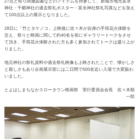
27点と祭り関連図書などのアイテムを持参して、新城市地元富永
神社・千郷神社の過去祭礼ボスター・富永神社祭礼写真などを加え
て100点以上の展示となりました。
28日に「竹とタケノコ」上映後に佐々木が自身の手筒花火体験を
交え、祭りと映画に関して約40名を前にギャラリートークをさせ
て頂き、手筒花火体験された方も多く参加されてトークは盛り上が
りました。
地元神社の祭礼資料や過去祭礼映像も上映されたことで、懐かしさ
と親しさもあり企画展示室には二日間で500名近い入場で大変賑わ
いました。
とよはしまちなかスロータウン映画祭 実行委員会会長 佐々木順
一郎