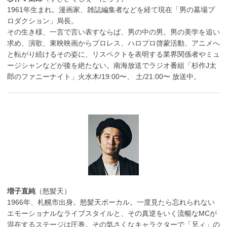
1961年生まれ。漫画家、雑誌編集者などを経て現在「男の墓場プ
ロダクション」局長。
その生き様、一言で言い表すならば、男の中の男。男の美学を追い
求め、演歌、東映映画からプロレス、ハロプロ啓蒙活動、アニメへ
と転がり続けるその姿に、リスペクトを表明する業界関係者やミュ
ージシャンなどが後を絶たない。南海放送でラジオ番組「杉作J太
郎のファニーナイト」火水木/19:00〜、 土/21:00〜 放送中。
増子直純
（怒髪天）
1966年、札幌市出身。怒髪天ボーカル。一度見たら忘れられない
エモーショナルなライブスタイルと、その真逆をいく流暢なMCが
混在するステージは圧巻。その気さくなキャラクターで「兄ィ」の