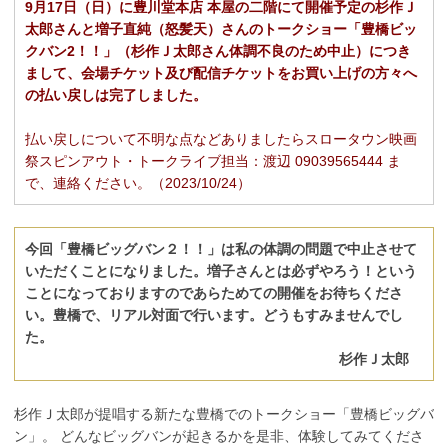
9月17日（日）に豊川堂本店 本屋の二階にて開催予定の杉作Ｊ
太郎さんと増子直純（怒髪天）さんのトークショー「豊橋ビッ
クバン2！！」（杉作Ｊ太郎さん体調不良のため中止）につき
まして、会場チケット及び配信チケットをお買い上げの方々へ
の払い戻しは完了しました。
払い戻しについて不明な点などありましたらスロータウン映画
祭スピンアウト・トークライブ担当：渡辺 09039565444 ま
で、連絡ください。（2023/10/24）
今回「豊橋ビッグバン２！！」は私の体調の問題で中止させて
いただくことになりました。増子さんとは必ずやろう！という
ことになっておりますのであらためての開催をお待ちくださ
い。豊橋で、リアル対面で行います。どうもすみませんでし
た。
杉作Ｊ太郎
杉作Ｊ太郎が提唱する新たな豊橋でのトークショー「豊橋ビッグバ
ン」。 どんなビッグバンが起きるかを是非、体験してみてくださ