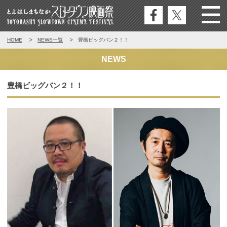
公式
公式
Menu
とよはしまちなかスロータウン映
HOME
NEWS一覧
豊橋ビッグバン２！！
フェ
エッ
画祭
イス
クス
NEWS
ブッ
ク
豊橋ビッグバン２！！