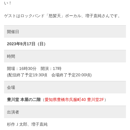
い！
ゲストはロックバンド「怒髪天」ボーカル、増子直純さんです。
開催日
2023年9月17日（日）
時間
開場：16時30分 開演：17時
(配信終了予定19:30頃 会場終了予定20:00頃)
会場
豊川堂 本屋の二階
（
愛知県豊橋市呉服町40 豊川堂2F
）
出演者
杉作Ｊ太郎、増子直純