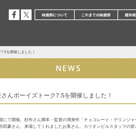
映画祭について
これまでの映画祭
媒体掲
公式
公式
フェ
エッ
イス
クス
ブッ
ク
7.5を開催しました！
さんボーイズトーク7.5を開催しました！
ル6階にて開催。杉作さん脚本・監督の渾身作「チョコレート・デリンジ
吉田豪さん、来場してくれましたお客さん、カリオンビルスタッフの皆